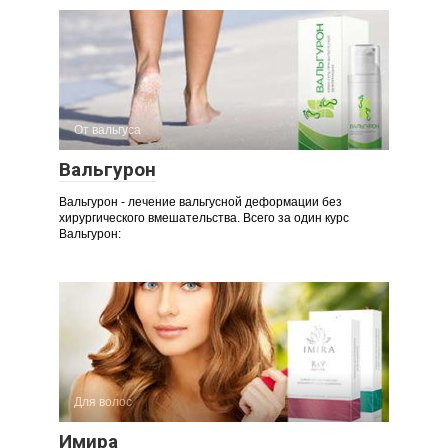
От вальгуса
Вальгурон
Вальгурон - лечение вальгусной деформации без
хирургического вмешательства. Всего за один курс
Вальгурон:
Для волос
Имира