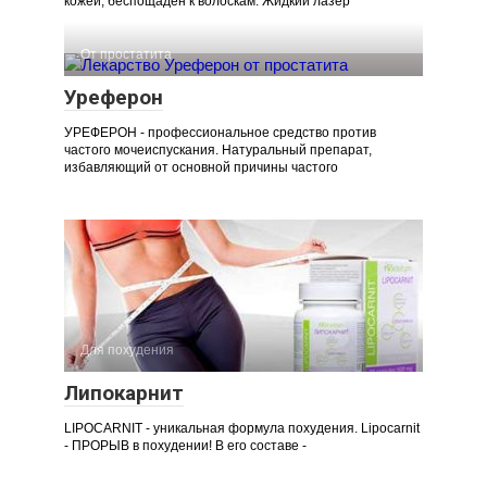
кожей, беспощаден к волоскам. Жидкий лазер
От простатита
Уреферон
УРЕФЕРОН - профессиональное средство против
частого мочеиспускания. Натуральный препарат,
избавляющий от основной причины частого
Для похудения
Липокарнит
LIPOCARNIT - уникальная формула похудения. Lipocarnit
- ПРОРЫВ в похудении! В его составе -