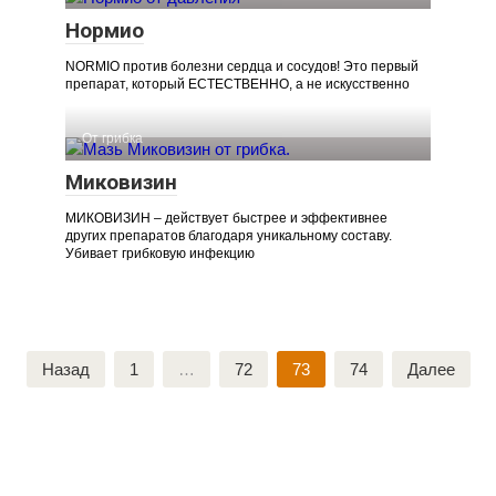
Нормио
NORMIO против болезни сердца и сосудов! Это первый
препарат, который ЕСТЕСТВЕННО, а не искусственно
От грибка
Миковизин
МИКОВИЗИН – действует быстрее и эффективнее
других препаратов благодаря уникальному составу.
Убивает грибковую инфекцию
Навигация
Назад
1
…
72
73
74
Далее
по
записям