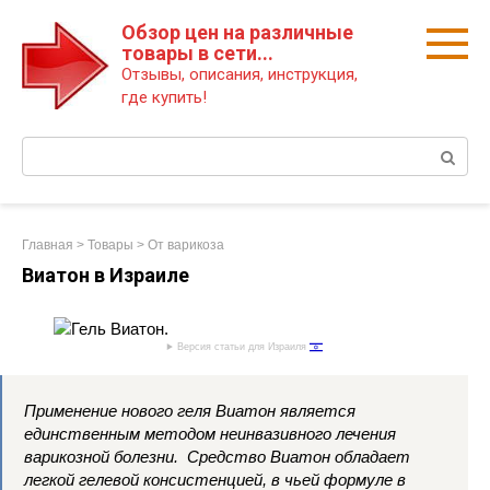
Перейти
Обзор цен на различные
к
товары в сети...
контенту
Отзывы, описания, инструкция,
где купить!
Поиск:
Главная
>
Товары
>
От варикоза
Виатон в Израиле
Версия статьи для Израиля
Применение нового геля Виатон является
единственным методом неинвазивного лечения
варикозной болезни. Средство Виатон обладает
легкой гелевой консистенцией, в чьей формуле в