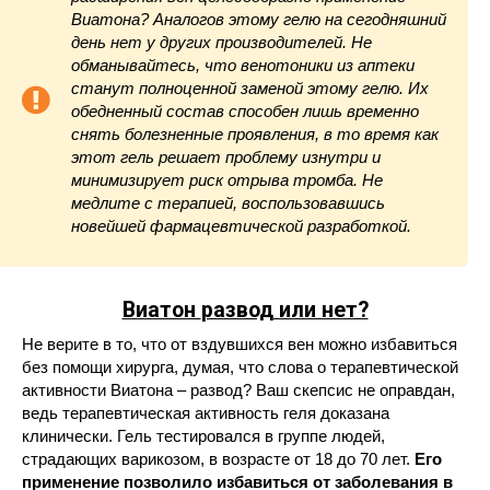
Виатона? Аналогов этому гелю на сегодняшний
день нет у других производителей. Не
обманывайтесь, что венотоники из аптеки
станут полноценной заменой этому гелю. Их
обедненный состав способен лишь временно
снять болезненные проявления, в то время как
этот гель решает проблему изнутри и
минимизирует риск отрыва тромба. Не
медлите с терапией, воспользовавшись
новейшей фармацевтической разработкой.
Виатон
развод или нет?
Не верите в то, что от вздувшихся вен можно избавиться
без помощи хирурга, думая, что слова о терапевтической
активности Виатона – развод? Ваш скепсис не оправдан,
ведь терапевтическая активность геля доказана
клинически. Гель тестировался в группе людей,
страдающих варикозом, в возрасте от 18 до 70 лет.
Его
применение позволило избавиться от заболевания в